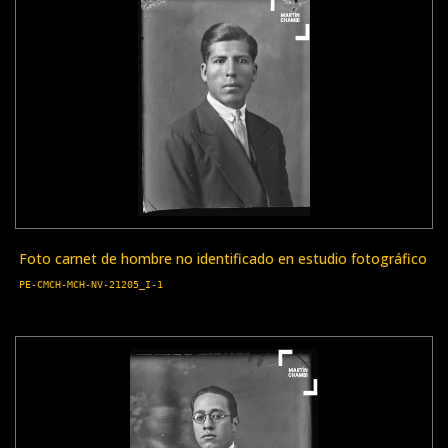
Foto carnet de hombre no identificado en estudio fotográfico
PE-CMCH-MCH-NV-21205_I-1