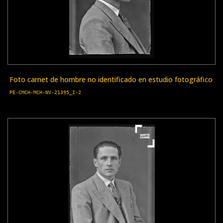
Foto carnet de hombre no identificado en estudio fotográfico
PE-CMCH-MCH-NV-21395_I-2