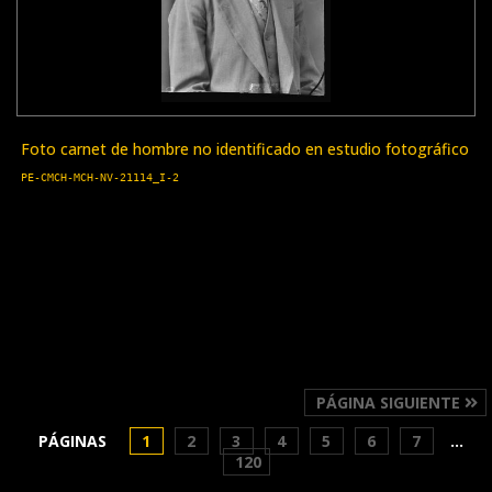
Foto carnet de hombre no identificado en estudio fotográfico
PE-CMCH-MCH-NV-21114_I-2
PÁGINA SIGUIENTE
PÁGINAS
1
2
3
4
5
6
7
...
120