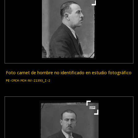
Foto carnet de hombre no identificado en estudio fotográfico
PE-CMCH-MCH-NV-21393_I-2