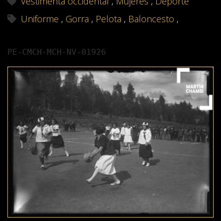
Vestimenta occidental
,
Mujeres
,
Deporte
Uniforme
,
Gorra
,
Pelota
,
Baloncesto
,
PE-CMCH-MCH-NV-01926