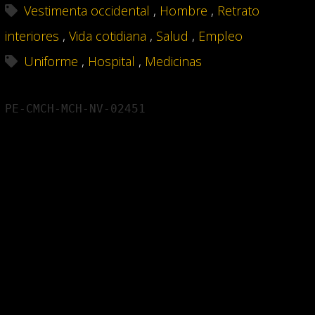
Vestimenta occidental
,
Hombre
,
Retrato
interiores
,
Vida cotidiana
,
Salud
,
Empleo
Uniforme
,
Hospital
,
Medicinas
PE-CMCH-MCH-NV-02451