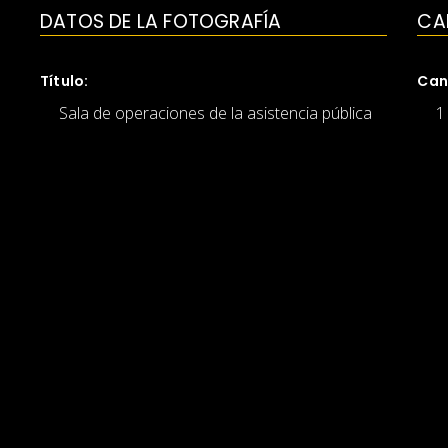
DATOS DE LA FOTOGRAFÍA
CA
Título:
Can
Sala de operaciones de la asistencia pública
1
Autor:
Med
Martín Chambi
1
Fecha de creación:
Pro
1928
G
Lugar de creación:
Col
Asistencia Pública, Cuzco
B
Género:
Pol
reportaje gráfico
N