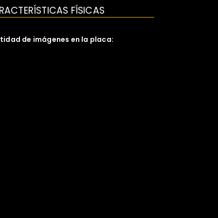
RACTERÍSTICAS FÍSICAS
tidad de imágenes en la placa:
idas:
3x18
ceso fotográfico:
elatino bromuro
or:
/N
aridad:
egativo