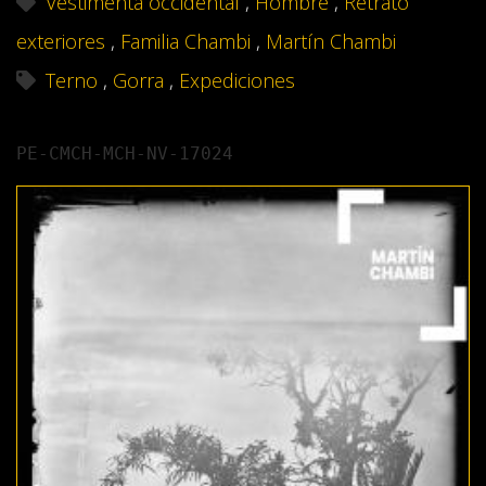
Vestimenta occidental
,
Hombre
,
Retrato
exteriores
,
Familia Chambi
,
Martín Chambi
Terno
,
Gorra
,
Expediciones
PE-CMCH-MCH-NV-17024