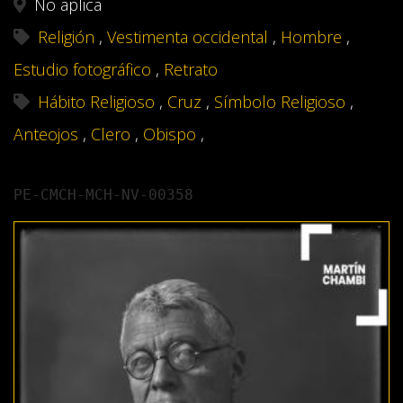
No aplica
Religión
,
Vestimenta occidental
,
Hombre
,
Estudio fotográfico
,
Retrato
Hábito Religioso
,
Cruz
,
Símbolo Religioso
,
Anteojos
,
Clero
,
Obispo
,
PE-CMCH-MCH-NV-00358