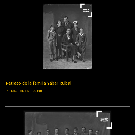
Retrato de la familia Yábar Ruibal
PE-CMCH-MCH-NF-00108