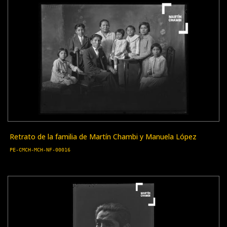
Retrato de la familia de Martín Chambi y Manuela López
PE-CMCH-MCH-NF-00016