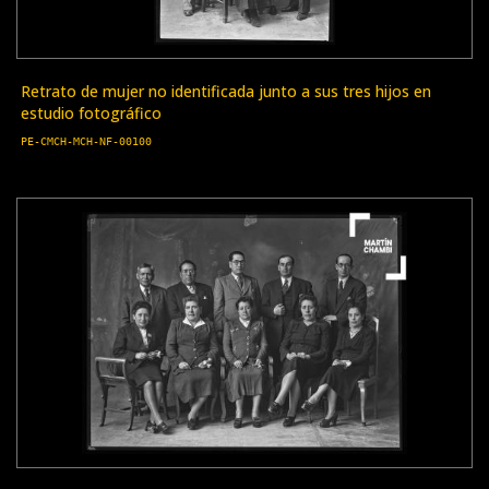
Retrato de mujer no identificada junto a sus tres hijos en
estudio fotográfico
PE-CMCH-MCH-NF-00100