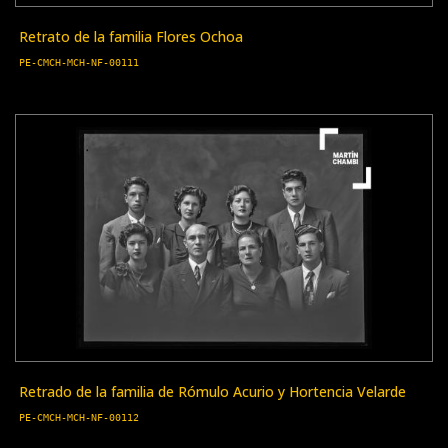
Retrato de la familia Flores Ochoa
PE-CMCH-MCH-NF-00111
Retrado de la familia de Rómulo Acurio y Hortencia Velarde
PE-CMCH-MCH-NF-00112