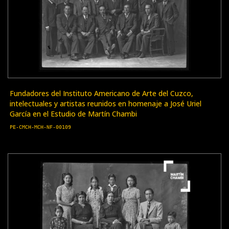
Fundadores del Instituto Americano de Arte del Cuzco,
intelectuales y artistas reunidos en homenaje a José Uriel
García en el Estudio de Martín Chambi
PE-CMCH-MCH-NF-00109