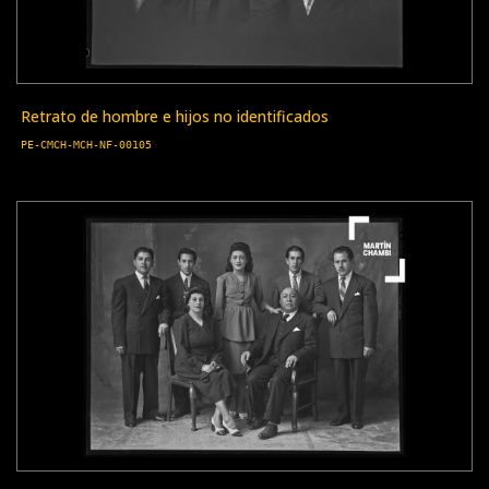
Retrato de hombre e hijos no identificados
PE-CMCH-MCH-NF-00105