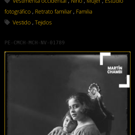
Vestimenta occidental
,
Niño
,
Mujer
,
Estudio
fotográfico
,
Retrato familiar
,
Familia
Vestido
,
Tejidos
PE-CMCH-MCH-NV-01789