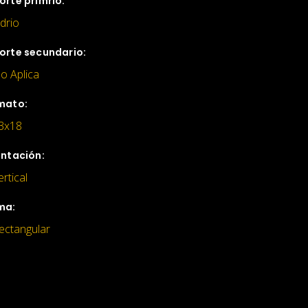
orte primrio:
idrio
orte secundario:
o Aplica
mato:
3x18
entación:
ertical
ma:
ectangular