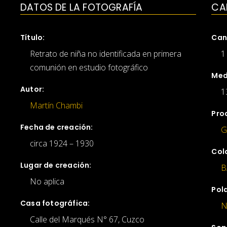
DATOS DE LA FOTOGRAFÍA
CA
Título:
Can
Retrato de niña no identificada en primera
1
comunión en estudio fotográfico
Med
Autor:
1
Martín Chambi
Pro
Fecha de creación:
G
circa 1924 – 1930
Col
Lugar de creación:
B
No aplica
Pol
Casa fotográfica:
N
Calle del Marqués N° 67, Cuzco