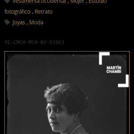
Vestimenta occidental
,
Mujer
,
Estudio
fotográfico
,
Retrato
Joyas
,
Moda
PE-CMCH-MCH-NV-01963