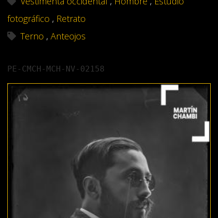
Vestimenta occidental
,
Hombre
,
Estudio
fotográfico
,
Retrato
Terno
,
Anteojos
PE-CMCH-MCH-NV-02158