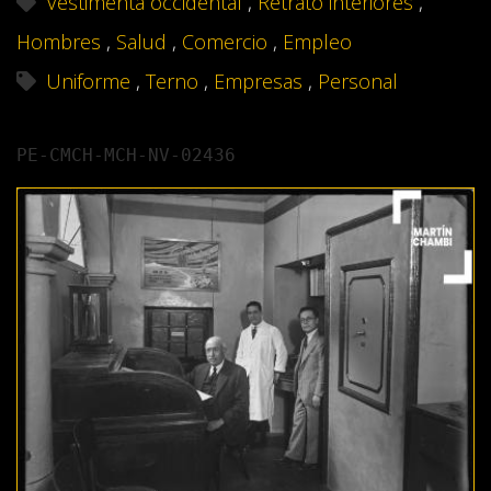
Vestimenta occidental
,
Retrato interiores
,
Hombres
,
Salud
,
Comercio
,
Empleo
Uniforme
,
Terno
,
Empresas
,
Personal
PE-CMCH-MCH-NV-02436