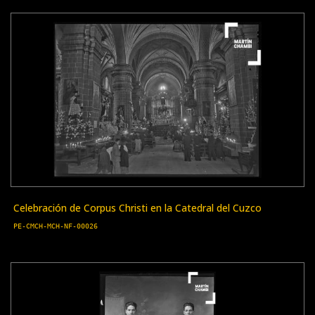
Celebración de Corpus Christi en la Catedral del Cuzco
PE-CMCH-MCH-NF-00026