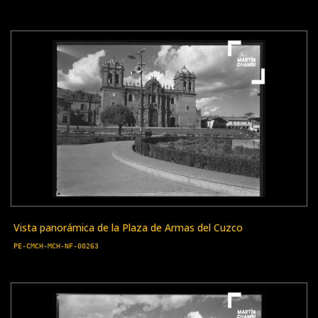
Vista panorámica de la Plaza de Armas del Cuzco
PE-CMCH-MCH-NF-00263