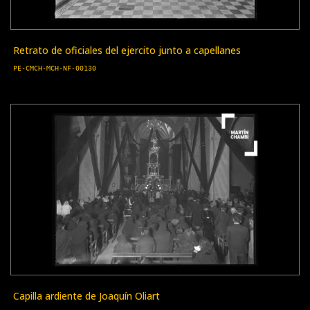
Retrato de oficiales del ejercito junto a capellanes
PE-CMCH-MCH-NF-00130
Capilla ardiente de Joaquín Oliart