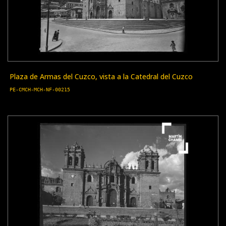
Plaza de Armas del Cuzco, vista a la Catedral del Cuzco
PE-CMCH-MCH-NF-00215