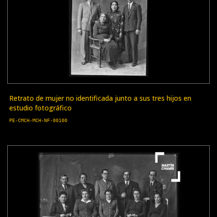
Retrato de mujer no identificada junto a sus tres hijos en
estudio fotográfico
PE-CMCH-MCH-NF-00100