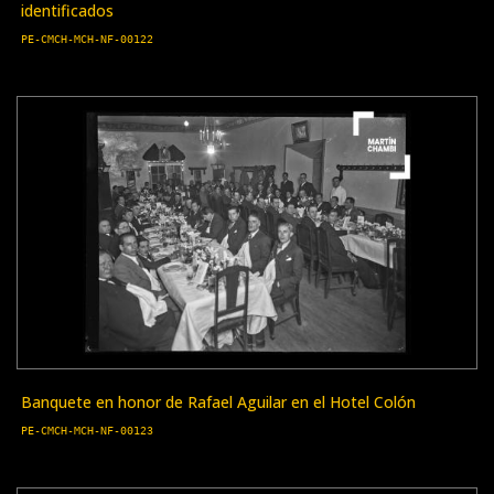
identificados
PE-CMCH-MCH-NF-00122
Banquete en honor de Rafael Aguilar en el Hotel Colón
PE-CMCH-MCH-NF-00123