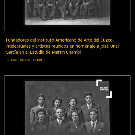
Fundadores del Instituto Americano de Arte del Cuzco,
intelectuales y artistas reunidos en homenaje a José Uriel
García en el Estudio de Martín Chambi
PE-CMCH-MCH-NF-00109