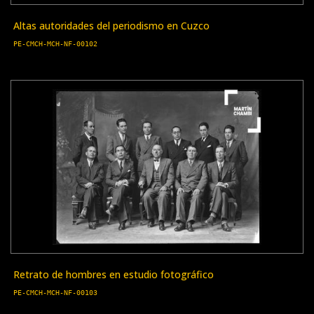
Altas autoridades del periodismo en Cuzco
PE-CMCH-MCH-NF-00102
Retrato de hombres en estudio fotográfico
PE-CMCH-MCH-NF-00103