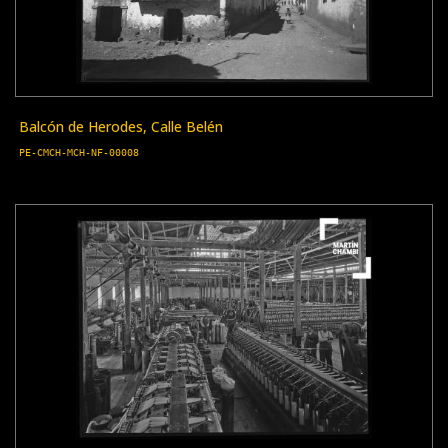
Balcón de Herodes, Calle Belén
PE-CMCH-MCH-NF-00008