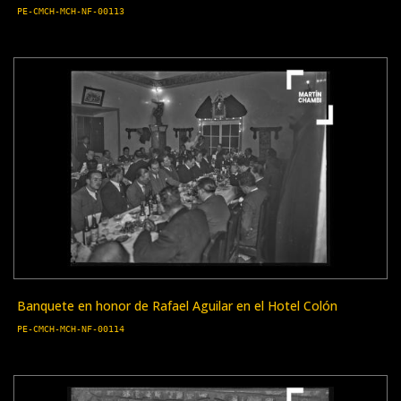
PE-CMCH-MCH-NF-00113
Banquete en honor de Rafael Aguilar en el Hotel Colón
PE-CMCH-MCH-NF-00114