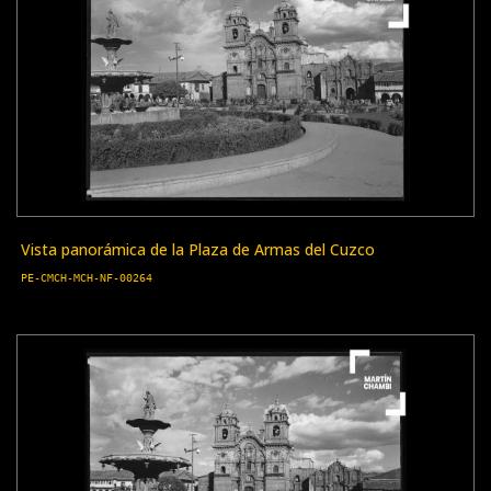
Vista panorámica de la Plaza de Armas del Cuzco
PE-CMCH-MCH-NF-00264