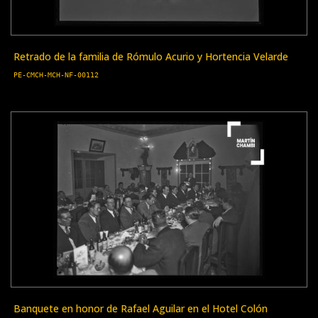
Retrado de la familia de Rómulo Acurio y Hortencia Velarde
PE-CMCH-MCH-NF-00112
Banquete en honor de Rafael Aguilar en el Hotel Colón