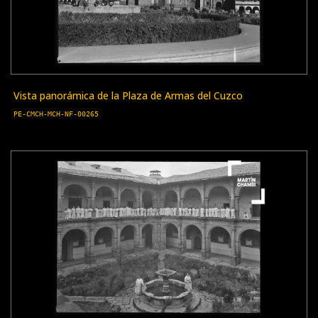
Vista panorámica de la Plaza de Armas del Cuzco
PE-CMCH-MCH-NF-00265