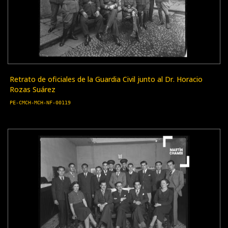
Retrato de oficiales de la Guardia Civil junto al Dr. Horacio
Rozas Suárez
PE-CMCH-MCH-NF-00119