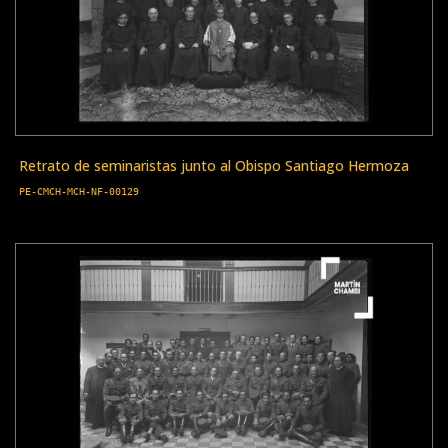
Retrato de seminaristas junto al Obispo Santiago Hermoza
PE-CMCH-MCH-NF-00129