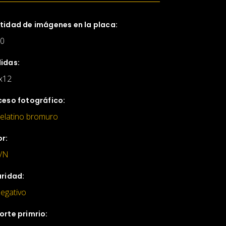
tidad de imágenes en la placa:
.0
idas:
x12
ceso fotográfico:
elatino bromuro
or:
/N
aridad:
egativo
orte primrio: