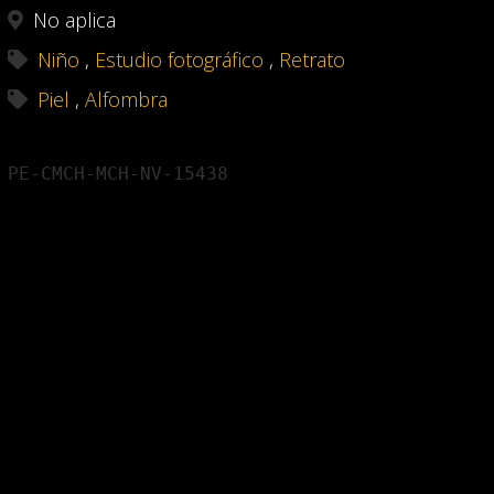
No aplica
Niño
,
Estudio fotográfico
,
Retrato
Piel
,
Alfombra
PE-CMCH-MCH-NV-15438