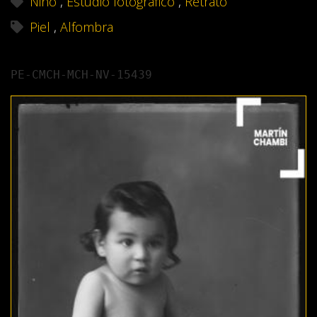
Niño
,
Estudio fotográfico
,
Retrato
Piel
,
Alfombra
PE-CMCH-MCH-NV-15439