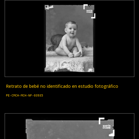
Retrato de bebé no identificado en estudio fotográfico
PE-CMCH-MCH-NF-03935