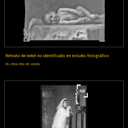
Retrato de bebé no identificado en estudio fotográfico
PE-CMCH-MCH-NF-03936