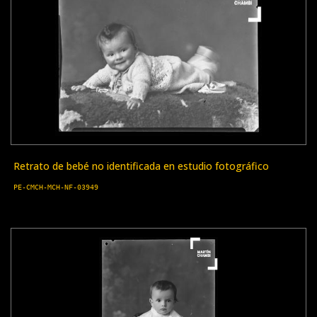
Retrato de bebé no identificada en estudio fotográfico
PE-CMCH-MCH-NF-03949