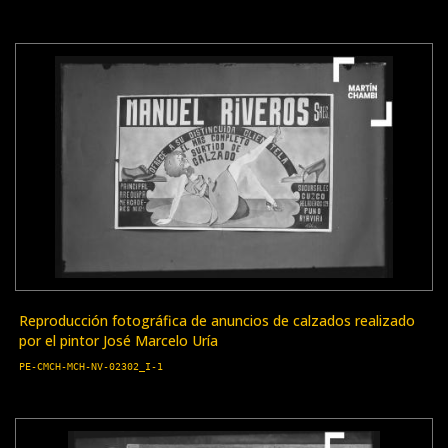
Reproducción fotográfica de anuncios de calzados realizado
por el pintor José Marcelo Uría
PE-CMCH-MCH-NV-02302_I-1