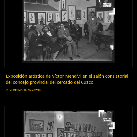
Exposición artística de Víctor Mendívil en el salón consistorial
del concejo provincial del cercado del Cuzco
PE-CMCH-MCH-NV-02305