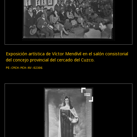
Exposición artística de Víctor Mendívil en el salón consistorial
del concejo provincial del cercado del Cuzco.
PE-CMCH-MCH-NV-02306