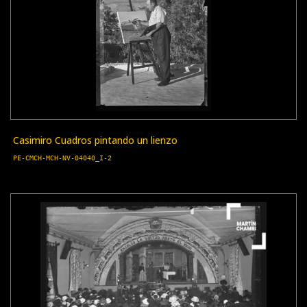
Casimiro Cuadros pintando un lienzo
PE-CMCH-MCH-NV-04040_I-2