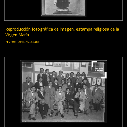
Reproducción fotográfica de imagen, estampa religiosa de la
Virgen María
PE-CMCH-MCH-NV-02401