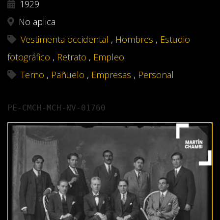
1929
No aplica
Vestimenta occidental
,
Hombres
,
Estudio
fotográfico
,
Retrato
,
Empleo
Terno
,
Pañuelo
,
Empresas
,
Personal
PE-CMCH-MCH-NV-01760