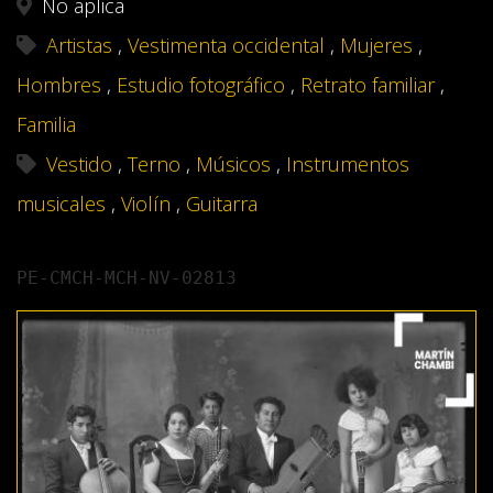
No aplica
Artistas
,
Vestimenta occidental
,
Mujeres
,
Hombres
,
Estudio fotográfico
,
Retrato familiar
,
Familia
Vestido
,
Terno
,
Músicos
,
Instrumentos
musicales
,
Violín
,
Guitarra
PE-CMCH-MCH-NV-02813